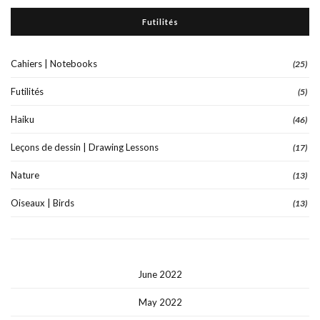
Futilités
Cahiers | Notebooks
(25)
Futilités
(5)
Haiku
(46)
Leçons de dessin | Drawing Lessons
(17)
Nature
(13)
Oiseaux | Birds
(13)
June 2022
May 2022