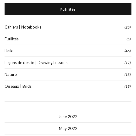
Futilités
Cahiers | Notebooks
(25)
Futilités
(5)
Haiku
(46)
Leçons de dessin | Drawing Lessons
(17)
Nature
(13)
Oiseaux | Birds
(13)
June 2022
May 2022