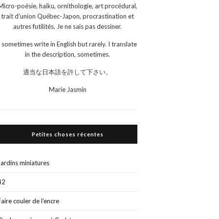
Micro-poésie, haiku, ornithologie, art procédural,
trait d'union Québec-Japon, procrastination et
autres futilités. Je ne sais pas dessiner.
I sometimes write in English but rarely. I translate
in the description, sometimes.
適当な日本語を許して下さい。
Marie Jasmin
Petites choses récentes
Jardins miniatures
42
Faire couler de l’encre