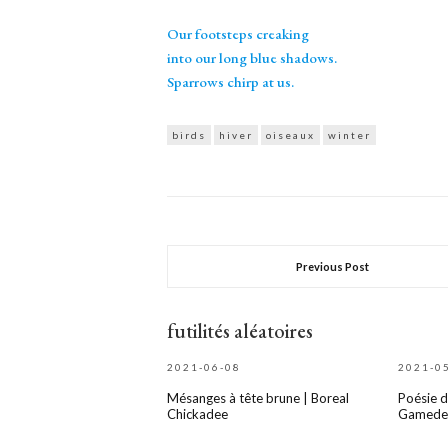
Our footsteps creaking
into our long blue shadows.
Sparrows chirp at us.
birds
hiver
oiseaux
winter
Previous Post
futilités aléatoires
2021-06-08
2021-0
Mésanges à tête brune | Boreal
Poésie d
Chickadee
Gamede