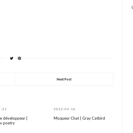
Next Post
5-21
2022-05-16
e développeur |
Moqueur Chat | Gray Catbird
v poetry