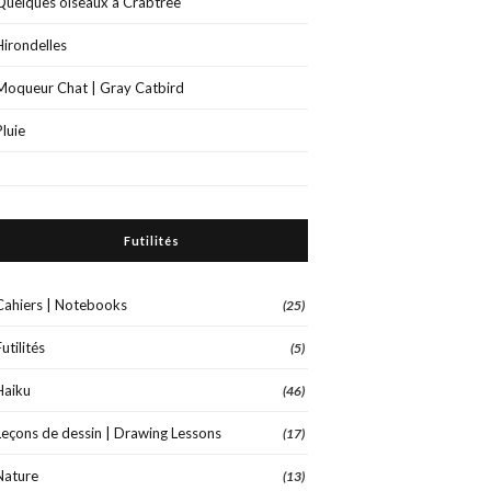
Quelques oiseaux à Crabtree
Hirondelles
Moqueur Chat | Gray Catbird
Pluie
Futilités
Cahiers | Notebooks
(25)
Futilités
(5)
Haiku
(46)
Leçons de dessin | Drawing Lessons
(17)
Nature
(13)