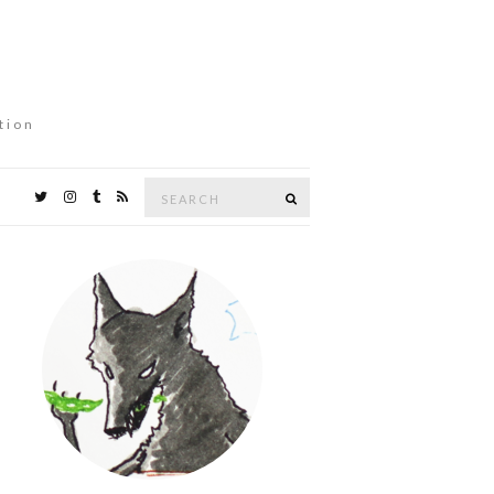
tion
Search
Search
for: