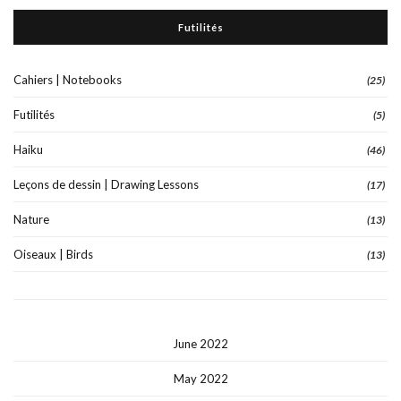
Futilités
Cahiers | Notebooks
(25)
Futilités
(5)
Haiku
(46)
Leçons de dessin | Drawing Lessons
(17)
Nature
(13)
Oiseaux | Birds
(13)
June 2022
May 2022