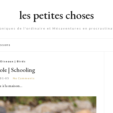
les petites choses
oniques de l'ordinaire et Mésaventures en procrastina
essons
Oiseaux | Birds
ole | Schooling
-01-05
No Comments
e à la maison…