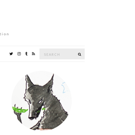
tion
Search
Search
for: