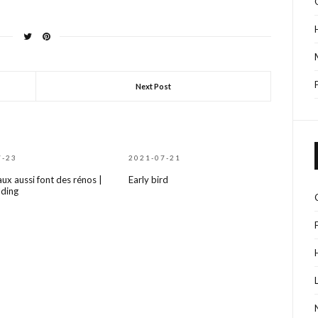
Next Post
7-23
2021-07-21
aux aussi font des rénos |
Early bird
lding