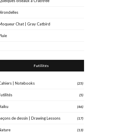
Quelques oiseaux à Crabtree
Hirondelles
Moqueur Chat | Gray Catbird
Pluie
Futilités
Cahiers | Notebooks
(25)
Futilités
(5)
Haiku
(46)
Leçons de dessin | Drawing Lessons
(17)
Nature
(13)