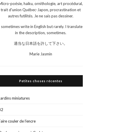
Micro-poésie, haiku, ornithologie, art procédural,
trait d'union Québec-Japon, procrastination et
autres futilités. Je ne sais pas dessiner.
I sometimes write in English but rarely. I translate
in the description, sometimes.
適当な日本語を許して下さい。
Marie Jasmin
Petites choses récentes
Jardins miniatures
42
Faire couler de l’encre